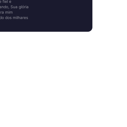
fiel e
ndo, Sua glória
ara mim
ido dos milhares