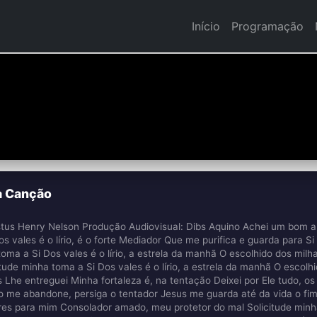
Início
Programação
 Canção
stus Henry Nelson Produção Audiovisual: Dibs Aquino Achei um bom a
 vales é o lírio, é o forte Mediador Que me purifica e guarda para S
oma a Si Dos vales é o lírio, a estrela da manhã O escolhido dos mil
ude minha toma a Si Dos vales é o lírio, a estrela da manhã O escolh
e entreguei Minha fortaleza é, na tentação Deixei por Ele tudo, os 
me abandone, persiga o tentador Jesus me guarda até da vida o fim
hares para mim Consolador amado, meu protetor do mal Solicitude min