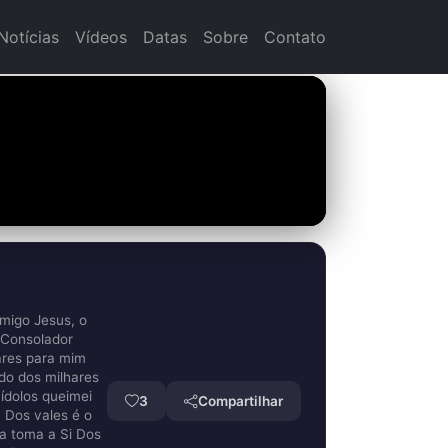
Notícias
Vídeos
Datas
Sobre
Contato
migo Jesus, o
i Consolador
hares para mim
ido dos milhares
ídolos queimei
3
Compartilhar
 Dos vales é o
ha toma a Si Dos