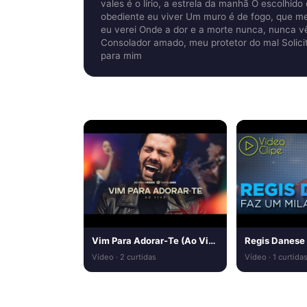
vales é o lírio, a estrela da manhã O escolh
obediente eu viver Um muro é de fogo, que m
eu verei Onde a dor e a morte nunca, nunca vê
Consolador amado, meu protetor do mal Solicit
para mim
Relacionados
Vim Para Adorar-Te (Ao Vivo) – Matheus Rizzo & Coral IABC | Noite de Louvor
Vídeo · 2 curtidas
Vídeo · 1 curtida