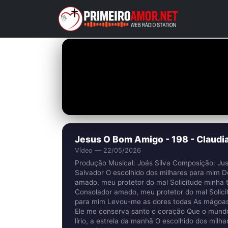
Jesus O Bom Amigo - 198 - Claudia
Vídeo — 22/05/2026
Produção Musical: Joás Silva Composição: Ju
Salvador O escolhido dos milhares para mim Dos
amado, meu protetor do mal Solicitude minha t
Consolador amado, meu protetor do mal Solicit
para mim Levou-me as dores todas As mágoas Lh
Ele me conserva santo o coração Que o mundo 
lírio, a estrela da manhã O escolhido dos mil