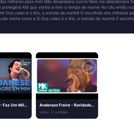
ido dos milhares para mim Não desampara nunca Nem me abandonará Se 
e protegerá Até que venha a mim o tempo de morrer Ao céu então voa
m Dos vales é o lírio, a estrela da manhã O escolhido dos milhares p
ude minha toma a Si Dos vales é o lírio, a estrela da manhã O escolh
Regis Danese - Faz Um Milagre em Mim (Clipe Oficial)
Anderson Freire - Raridade (Ao Vivo)
s
Vídeo · 2 curtidas